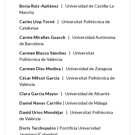
Borja Ruiz-Apilánez
| Universidad de Castilla-La
Mancha
Carles Llop Torné
| Universitat Politècnica de
Catalunya
Carme Miralles Guasch
| Universidad Autónoma
de Barcelona
Carmen Blasco Sánchez
| Universitat
Politècnica de València
Carmen Díez Medina
| Universidad de Zaragoza
César Mifsut García
| Universitat Politècnica de
València
Clara García Mayor
| Universidad de Alicante
Daniel Navas Carrillo
| Universidad de Málaga
David Urios Mondéjar
| Universitat Politècnica
de València
Doris Tarchopulos
| Pontificia Universidad
Javeriana (Colombia)